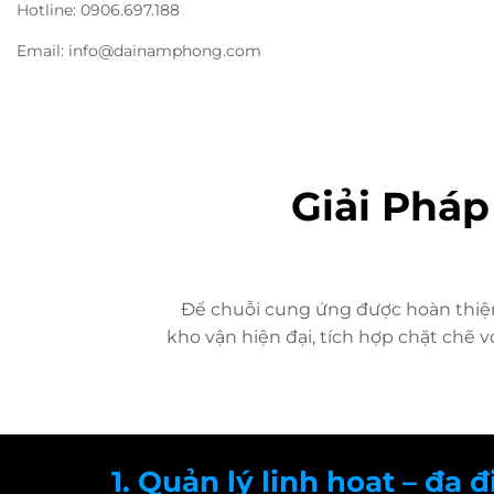
Hotline: 0906.697.188
Email: info@dainamphong.com
Giải Pháp
Để chuỗi cung ứng được hoàn thiện,
kho vận hiện đại, tích hợp chặt chẽ 
1. Quản lý linh hoạt – đa 