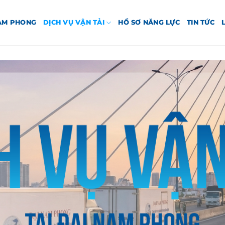
NAM PHONG
DỊCH VỤ VẬN TẢI
HỒ SƠ NĂNG LỰC
TIN TỨC