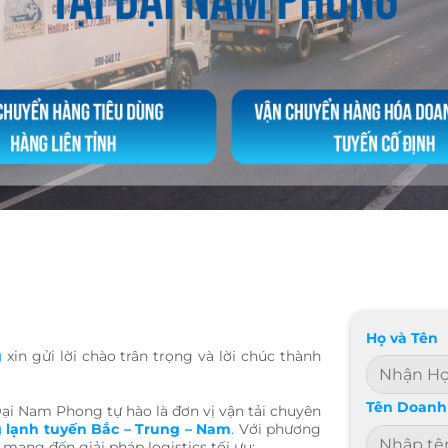
Họ và Tên
g
xin gửi lời chào trân trọng và lời chúc thành
Tên Doanh 
Đại Nam Phong tự hào là đơn vị vận tải chuyên
 lạnh tuyến Bắc – Trung – Nam
.
Với phương
 mang đến giải pháp logistics tối ưu: