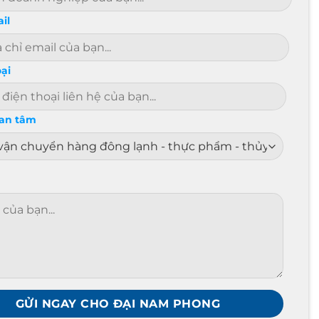
il
oại
uan tâm
GỬI NGAY CHO ĐẠI NAM PHONG