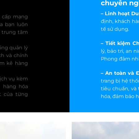
chuyên ng
– Linh hoạt Du
 cấp mạng
định, khách hà
ủa bạn luôn
tế sử dụng.
c trung tâm
– Tiết kiệm C
ng quản lý
lý, bảo trì, a
ch và chính
Phong đảm nh
iểm kê hàng
– An toàn và 
ịch vụ kèm
trang bị hệ th
n hàng hóa
tiêu chuẩn, và
ệt của từng
hóa, đảm bảo h