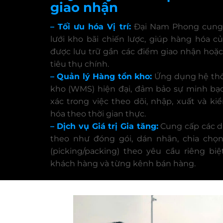
giao nhận
– Tối ưu hóa Vị trí:
Đại Nam Phong cung
lưới kho bãi chiến lược, giúp hàng hóa c
được lưu trữ gần các điểm giao nhận hoặ
tiêu thụ chính.
– Quản lý Hàng tồn kho:
Ứng dụng hệ thố
kho (WMS) hiện đại, đảm bảo sự minh bạ
xác trong việc theo dõi, nhập, xuất và k
hóa theo thời gian thực.
– Dịch vụ Giá trị Gia tăng:
Cung cấp các d
theo như đóng gói, dán nhãn, chia chọ
(picking/packing) theo yêu cầu riêng bi
khách hàng và từng kênh bán hàng.