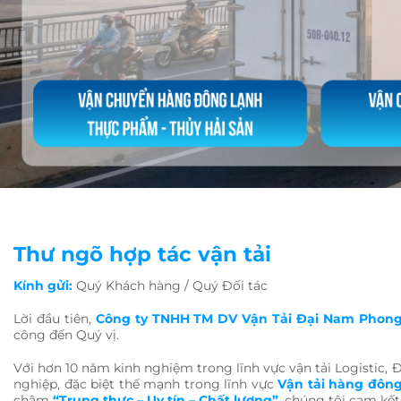
Thư ngõ hợp tác vận tải
Kính gửi:
Quý Khách hàng / Quý Đối tác
Lời đầu tiên,
Công ty TNHH TM DV Vận Tải Đại Nam Phon
công đến Quý vị.
Với hơn 10 năm kinh nghiệm trong lĩnh vực vận tải Logistic, 
nghiệp, đặc biệt thế mạnh trong lĩnh vực
Vận tải hàng đông
châm
“Trung thực – Uy tín – Chất lượng”
, chúng tôi cam kết