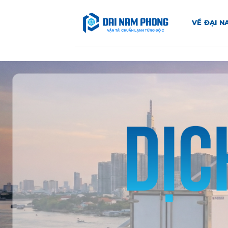
Bỏ
qua
VỀ ĐẠI 
nội
dung